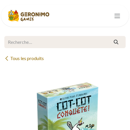
Se rendre au contenu
Tous les produits