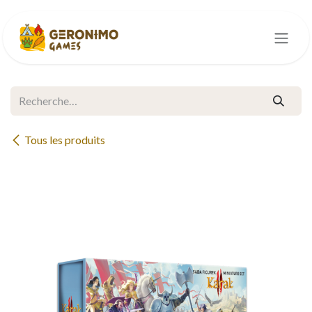
Se rendre au contenu
Tous les produits