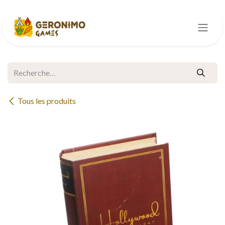
Se rendre au contenu
Tous les produits