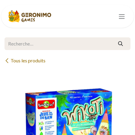
Se rendre au contenu
Tous les produits