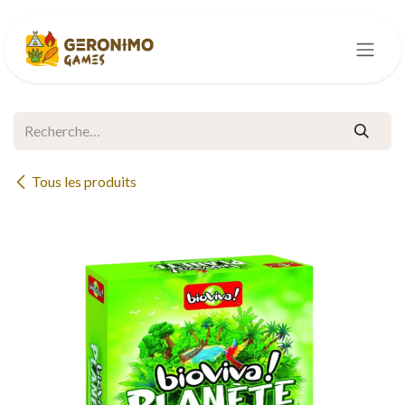
Se rendre au contenu
Tous les produits