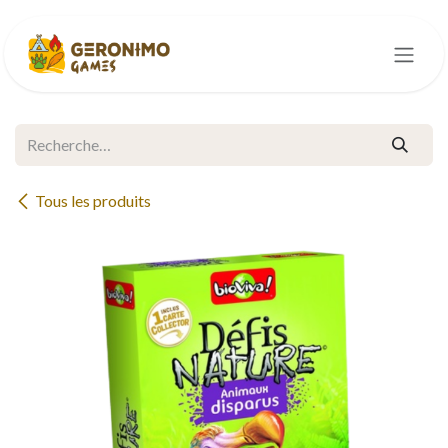
Se rendre au contenu
Tous les produits