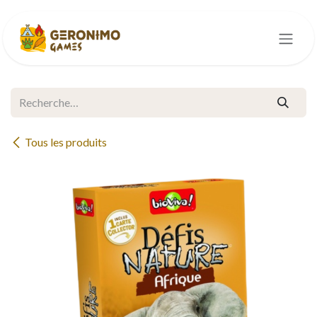
Se rendre au contenu
Tous les produits