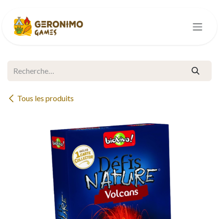
Se rendre au contenu
Tous les produits