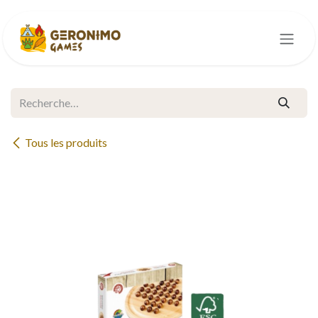
Se rendre au contenu
Tous les produits