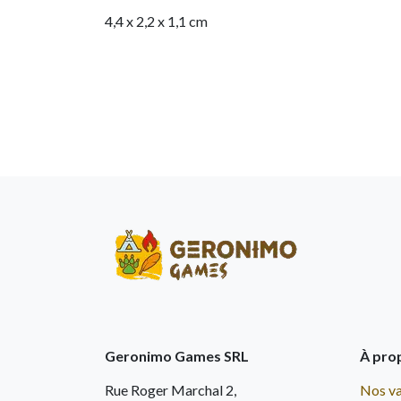
4,4 x 2,2 x 1,1 cm
Geronimo Games SRL
À pro
Rue Roger Marchal 2,
Nos va