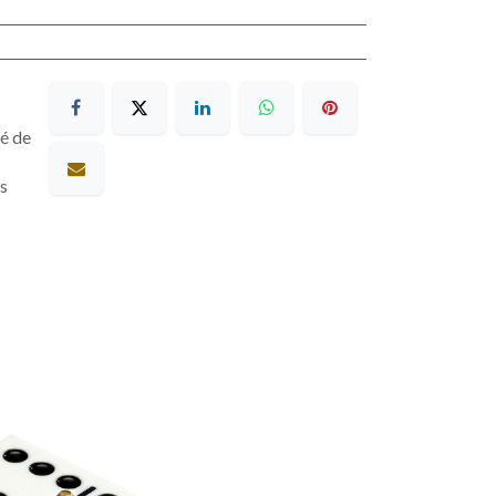
sé de
es