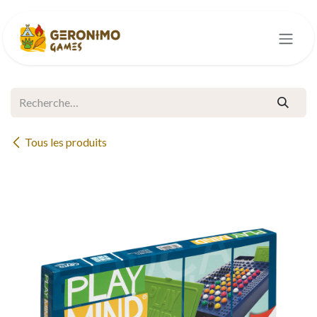
Se rendre au contenu
Tous les produits