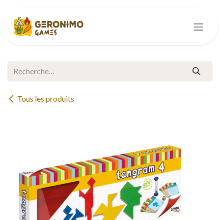
Se rendre au contenu
Tous les produits