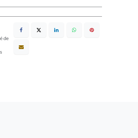
sé de
es