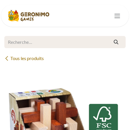
Se rendre au contenu
Tous les produits