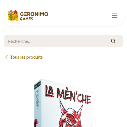
Se rendre au contenu
Tous les produits