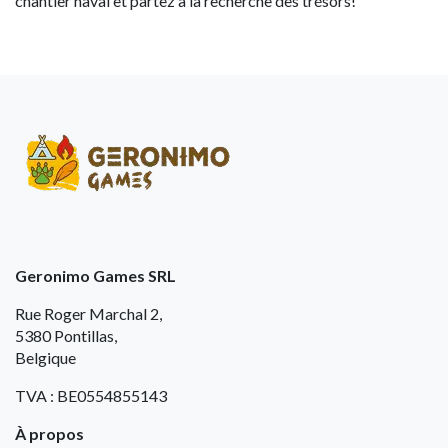
chantier naval et partez à la recherche des trésors!
Geronimo Games SRL
Rue Roger Marchal 2,
5380 Pontillas,
Belgique
TVA : BE0554855143
À propos