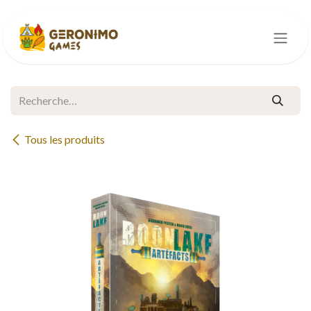
Se rendre au contenu
Tous les produits