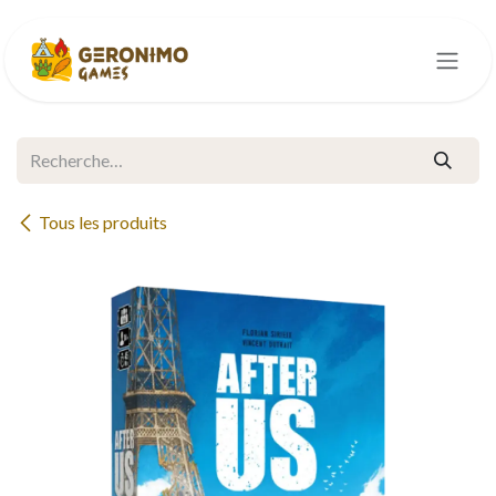
Se rendre au contenu
Tous les produits