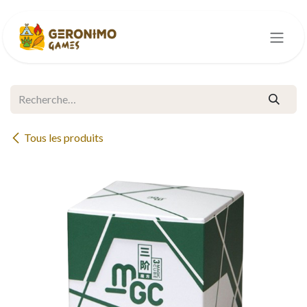
Se rendre au contenu
Tous les produits