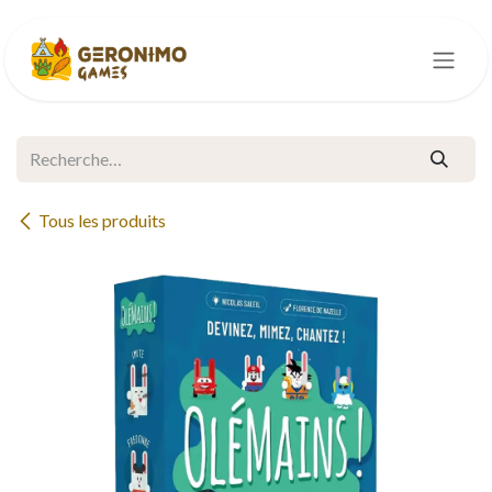
Se rendre au contenu
Tous les produits