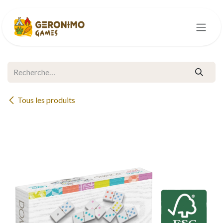
Se rendre au contenu
Tous les produits