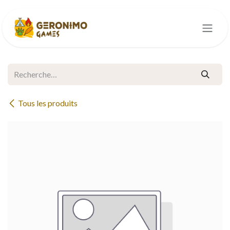
Se rendre au contenu
Tous les produits