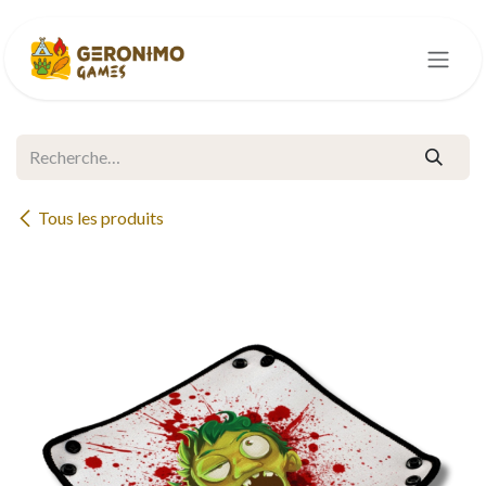
Se rendre au contenu
Tous les produits