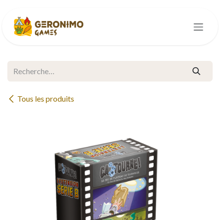
Se rendre au contenu
Tous les produits