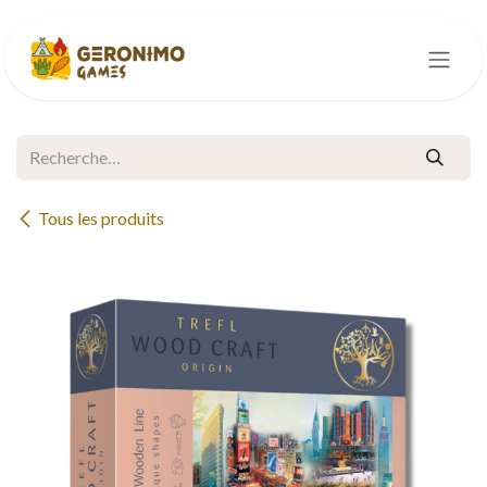
Se rendre au contenu
Tous les produits