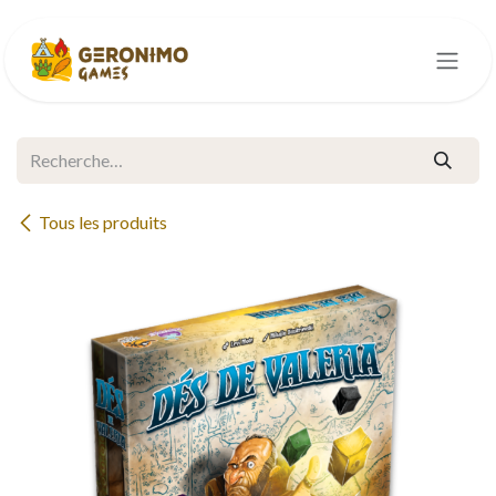
Se rendre au contenu
Tous les produits