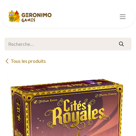
Se rendre au contenu
Tous les produits