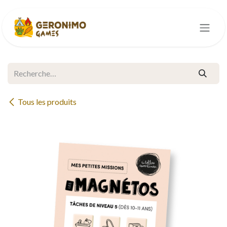
Se rendre au contenu
Tous les produits