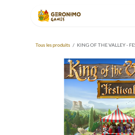
Se rendre au contenu
Accueil
À p
Tous les produits
KING OF THE VALLEY - F