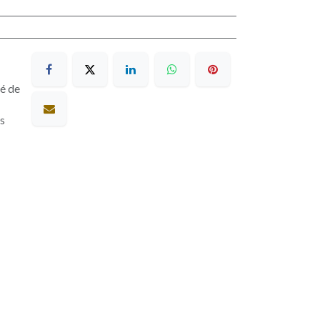
sé de
es