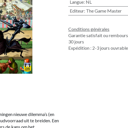
Langue
:
NL
Editeur
:
The Game Master
Conditions générales
Garantie satisfait ou rembour
30 jours
Expédition : 2-3 jours ouvrabl
koningen nieuwe dilemma’s (en
udvoorraad uit te breiden. Een
ers de kans om het