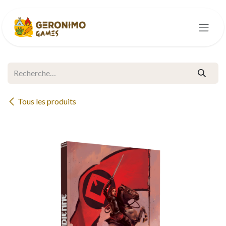
Se rendre au contenu
Tous les produits