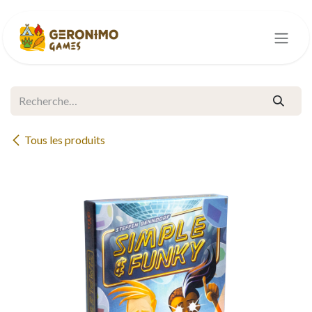
Se rendre au contenu
Tous les produits