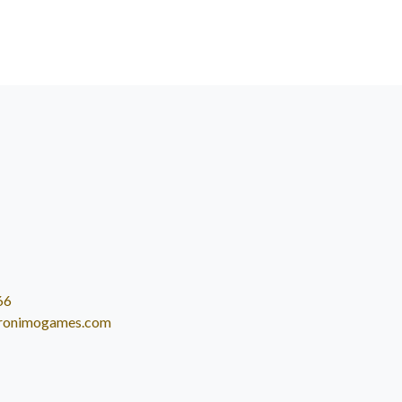
66
ronimogames.com