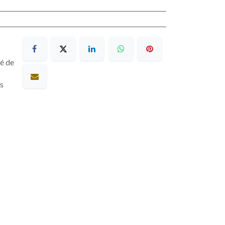
sé de
es