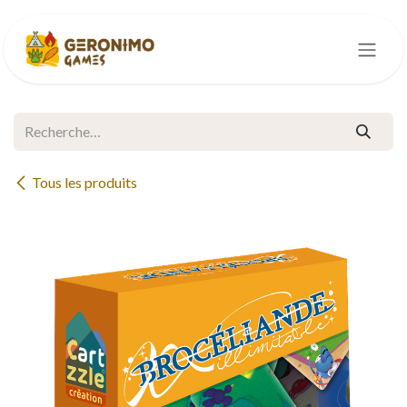
Se rendre au contenu
Tous les produits