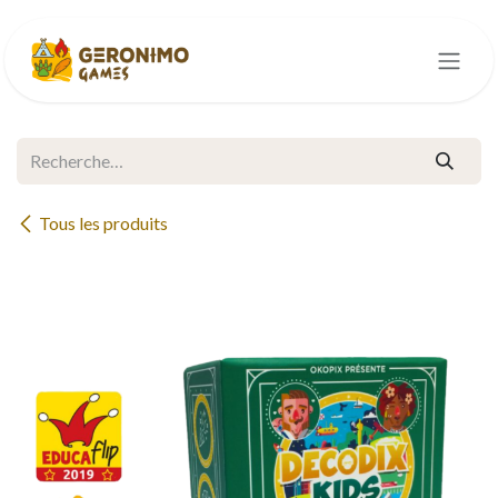
Se rendre au contenu
Tous les produits