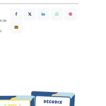
sé de
es