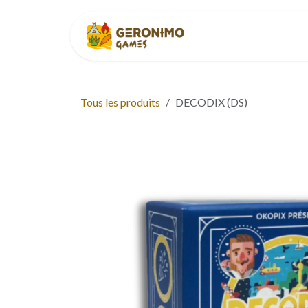
Se rendre au contenu
Accueil
À p
Tous les produits
DECODIX (DS)