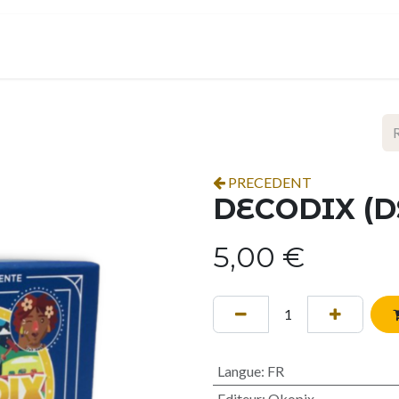
ropos
Contact
Événements
Espace pro
PRECEDENT
DECODIX (D
5,00
€
Langue
:
FR
Editeur
:
Okopix