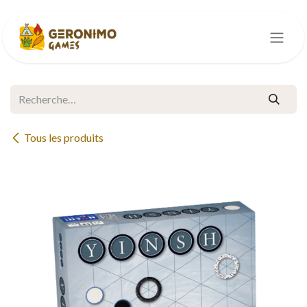
Se rendre au contenu
Tous les produits