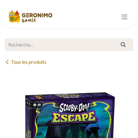
Se rendre au contenu
Tous les produits