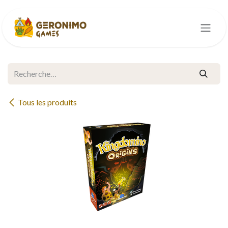
Se rendre au contenu
Tous les produits