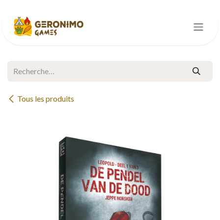
Se rendre au contenu
Tous les produits