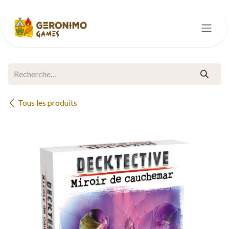
Se rendre au contenu
Tous les produits