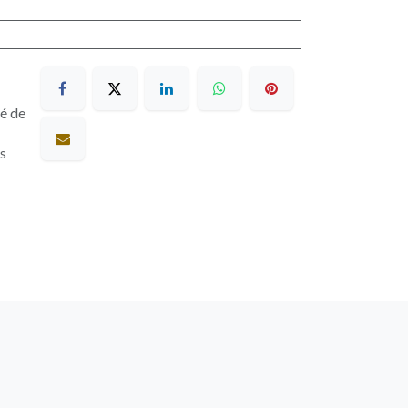
sé de
es