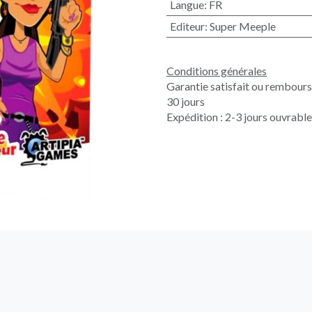
Langue
:
FR
Editeur
:
Super Meeple
Conditions générales
Garantie satisfait ou rembour
30 jours
Expédition : 2-3 jours ouvrabl