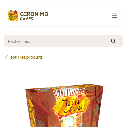
Se rendre au contenu
Tous les produits