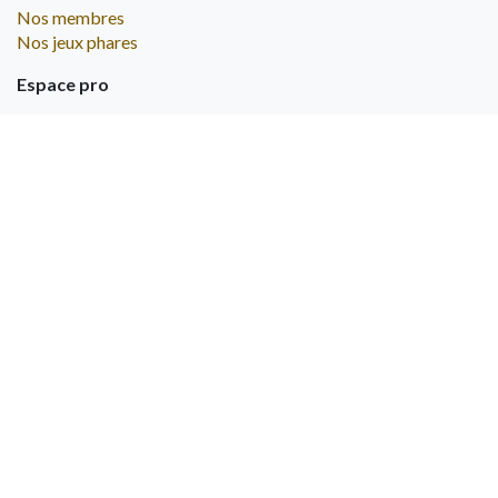
Geronimo Games SRL
Rue Roger Marchal 2,
5380 Pontillas,
Belgique
TVA : BE0554855143
À propos
Nos valeurs
Nos membres
Nos jeux phares