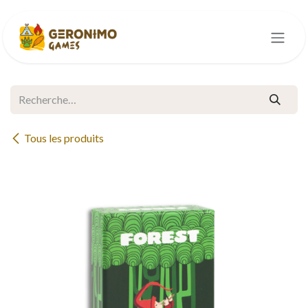
Se rendre au contenu
Tous les produits