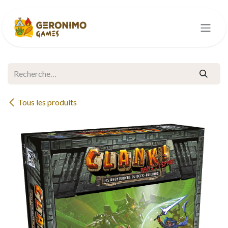
Se rendre au contenu
Tous les produits