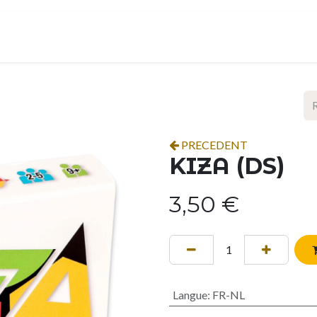
ropos
Contact
Événements
Espace pro
PRECEDENT
KIZA (DS)
3,50
€
Langue
:
FR-NL