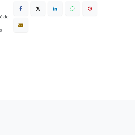
sé de
es