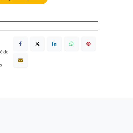
sé de
es