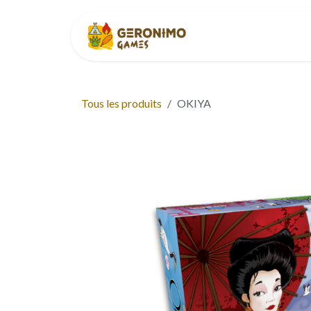
Se rendre au contenu
Accueil
À p
Tous les produits
OKIYA