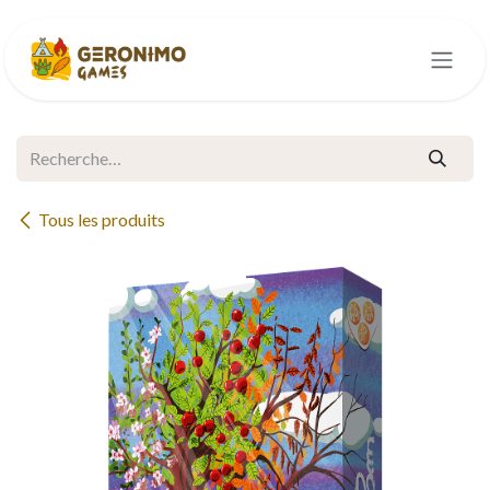
Se rendre au contenu
Tous les produits