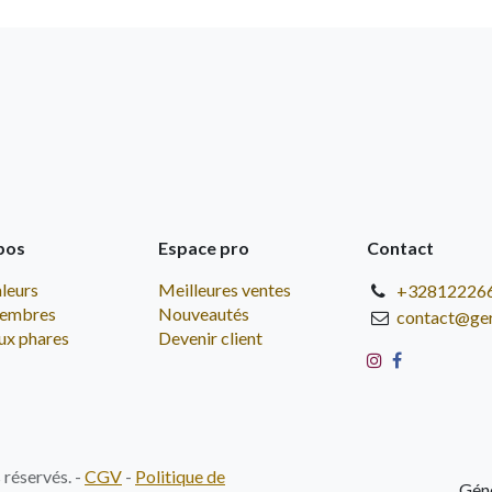
pos
Espace pro
Contact
leurs
Meilleures ventes
+32812226
embres
Nouveautés
contact@ge
ux phares
Devenir client
réservés. -
CGV
-
Politique de
Gén