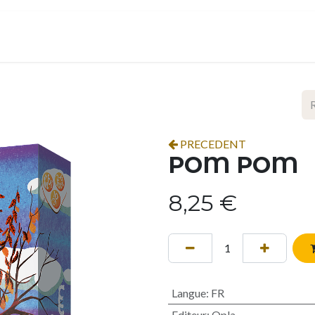
ropos
Contact
Événements
Espace pro
PRECEDENT
POM POM
8,25
€
Langue
:
FR
Editeur
:
Opla