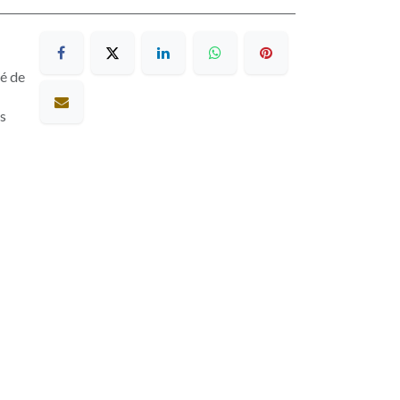
sé de
es