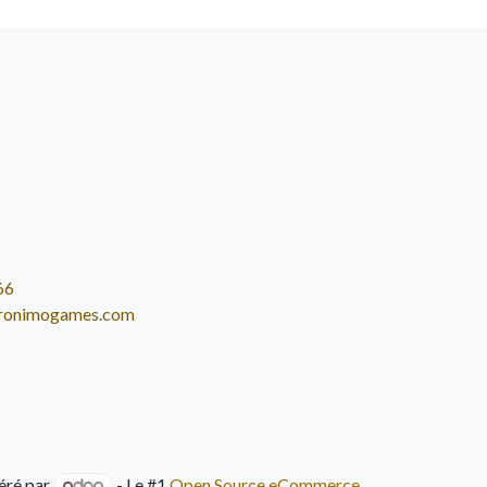
66
ronimogames.com
éré par
- Le #1
Open Source eCommerce