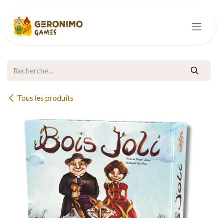
Se rendre au contenu
Tous les produits