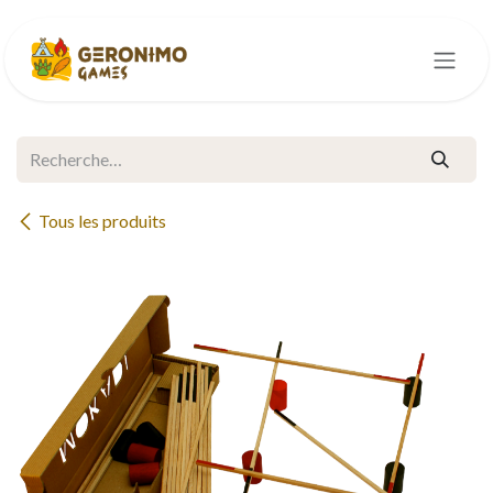
Se rendre au contenu
Tous les produits