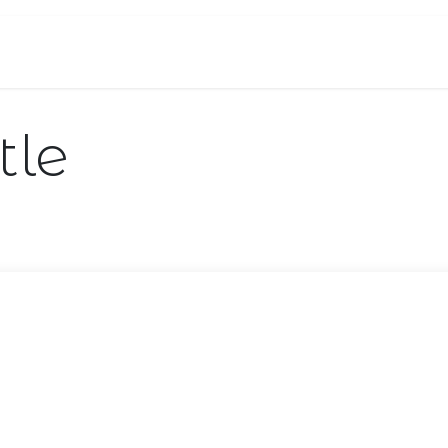
ropos
Contact
Événements
Espace pro
tle