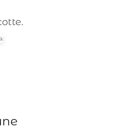
otte.
une