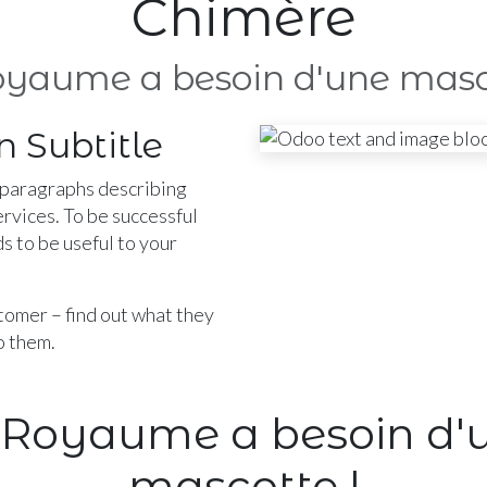
Chimère
oyaume a besoin d'une masc
n Subtitle
 paragraphs describing
ervices. To be successful
s to be useful to your
stomer – find out what they
o them.
 Royaume a besoin d'
mascotte !